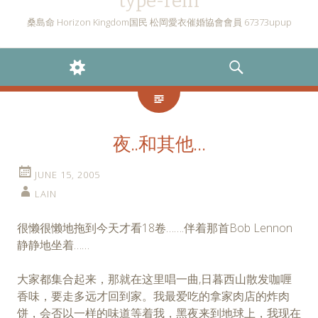
type-rein
桑島命 Horizon Kingdom国民 松岡愛衣催婚協會會員 67373upup
WIDGETS
SEARCH
夜..和其他…
JUNE 15, 2005
LAIN
很懒很懒地拖到今天才看18卷…….伴着那首Bob Lennon
静静地坐着……
大家都集合起来，那就在这里唱一曲,日暮西山散发咖喱
香味，要走多远才回到家。我最爱吃的拿家肉店的炸肉
饼，会否以一样的味道等着我，黑夜来到地球上，我现在