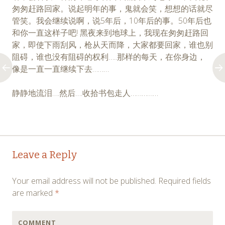
匆匆赶路回家。说起明年的事，鬼就会笑，想想的话就尽
管笑。我会继续说啊，说5年后，10年后的事。50年后也
和你一直这样子吧! 黑夜来到地球上，我现在匆匆赶路回
家，即使下雨刮风，枪从天而降，大家都要回家，谁也别
阻碍，谁也没有阻碍的权利…..那样的每天，在你身边，
像是一直一直继续下去………
静静地流泪….然后….收拾书包走人……………
Post
←
→
Leave a Reply
navigation
Your email address will not be published.
Required fields
are marked
*
COMMENT