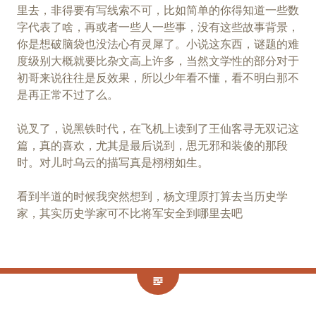
里去，非得要有写线索不可，比如简单的你得知道一些数
字代表了啥，再或者一些人一些事，没有这些故事背景，
你是想破脑袋也没法心有灵犀了。小说这东西，谜题的难
度级别大概就要比杂文高上许多，当然文学性的部分对于
初哥来说往往是反效果，所以少年看不懂，看不明白那不
是再正常不过了么。
说叉了，说黑铁时代，在飞机上读到了王仙客寻无双记这
篇，真的喜欢，尤其是最后说到，思无邪和装傻的那段
时。对儿时乌云的描写真是栩栩如生。
看到半道的时候我突然想到，杨文理原打算去当历史学
家，其实历史学家可不比将军安全到哪里去吧