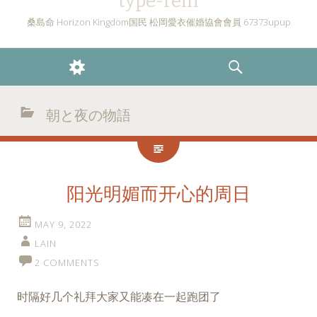
type-rein
桑島命 Horizon Kingdom国民 松岡愛衣催婚協會會員 67373upup
WIDGETS
SEARCH
朝と夜の物語
阳光明媚而开心的周日
MAY 9, 2022
LAIN
2 COMMENTS
时隔好几个礼拜大家又能凑在一起跑团了