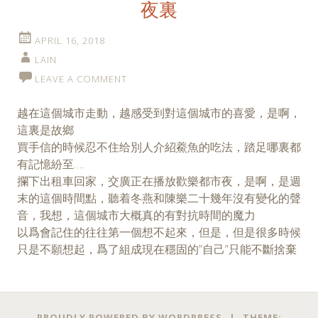
夜裏
APRIL 16, 2018
LAIN
LEAVE A COMMENT
越在這個城市走動，越感受到對這個城市的喜愛，是啊，
這裏是故鄉
買手信的時候忍不住给別人介紹鯗魚的吃法，踏足哪裏都
有記憶紛至….
攔下出租車回家，交廣正在播放歡樂都市夜，是啊，是週
末的這個時間點，聽着冬燕和陳樂二十幾年沒有變化的聲
音，我想，這個城市大概真的有對抗時間的魔力
以爲會記住的往往第一個想不起來，但是，但是很多時候
只是不願想起，爲了組成現在穩固的”自己”只能不斷捨棄
Posts
←
PROUDLY POWERED BY WORDPRESS
|
THEME: