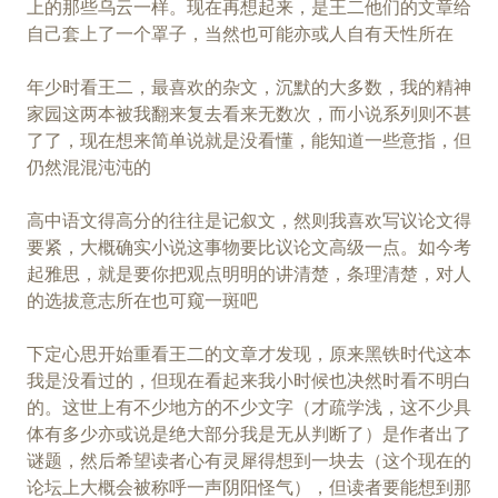
上的那些乌云一样。现在再想起来，是王二他们的文章给
自己套上了一个罩子，当然也可能亦或人自有天性所在
年少时看王二，最喜欢的杂文，沉默的大多数，我的精神
家园这两本被我翻来复去看来无数次，而小说系列则不甚
了了，现在想来简单说就是没看懂，能知道一些意指，但
仍然混混沌沌的
高中语文得高分的往往是记叙文，然则我喜欢写议论文得
要紧，大概确实小说这事物要比议论文高级一点。如今考
起雅思，就是要你把观点明明的讲清楚，条理清楚，对人
的选拔意志所在也可窥一斑吧
下定心思开始重看王二的文章才发现，原来黑铁时代这本
我是没看过的，但现在看起来我小时候也决然时看不明白
的。这世上有不少地方的不少文字（才疏学浅，这不少具
体有多少亦或说是绝大部分我是无从判断了）是作者出了
谜题，然后希望读者心有灵犀得想到一块去（这个现在的
论坛上大概会被称呼一声阴阳怪气），但读者要能想到那