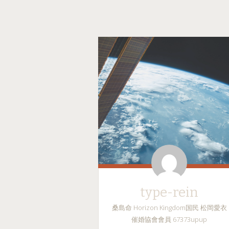
type-rein
桑島命 Horizon Kingdom国民 松岡愛衣
催婚協會會員 67373upup