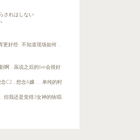
馴らされはしない
い
发挥更好些…不知道现场如何….
啊….虽说之后的live会很好
C2….想念A嬢…….单纯的时
了…但我还是觉得3女神的咏唱