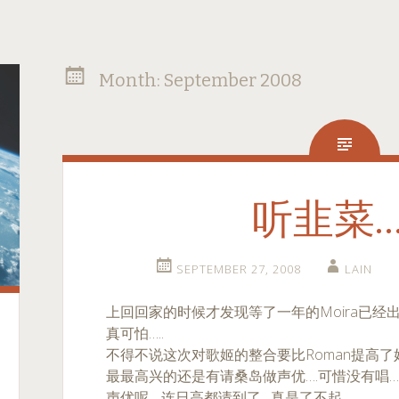
Month:
September 2008
听韭菜…
SEPTEMBER 27, 2008
LAIN
上回回家的时候才发现等了一年的Moira已经出了….6
真可怕…..
不得不说这次对歌姬的整合要比Roman提高了好
最最高兴的还是有请桑岛做声优….可惜没有唱
声优呢….连日高都请到了…真是了不起…