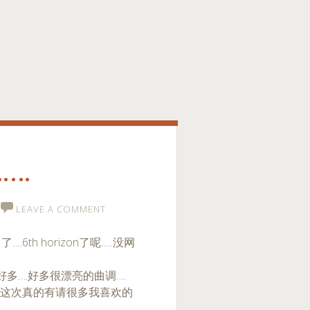
….
LEAVE A COMMENT
th horizon了呢…..没网
多….好多很漂亮的曲调….
…这次真的有请很多我喜欢的