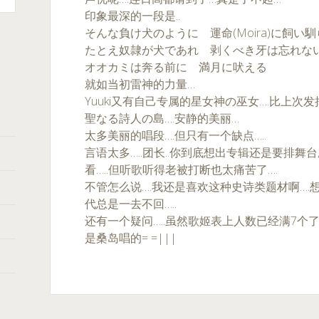
印象最深的一段是..
そんな負け犬のように 運命(Moira)に飼い
たとえ奴隷が犬であれ 剥くべき牙は忘れな
オオカミは奔る前に 満月に吠える
就如当初雷神的力量…
Yuuki又有自己专属的星女神の巫女….比上次
聖なる詩人の島….安静的美丽…
太多美丽的唱段….但只有一个缺点…..
言语太多…..团长..你到底想出专辑还是要排舞台剧
看…..但听歌听得老被打断也太痛苦了….
不管怎么说….我还是喜欢这种史诗类题材啊….想念
代总是一去不回…..
还有一个疑问…..虽然歌姬表上人数已经满7个
是桑岛唱的= =|||