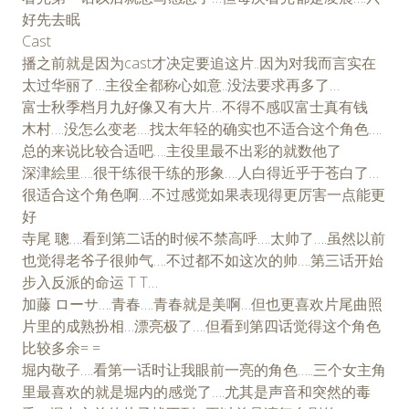
好先去眠
Cast
播之前就是因为cast才决定要追这片..因为对我而言实在
太过华丽了…主役全都称心如意..没法要求再多了…
富士秋季档月九好像又有大片…不得不感叹富士真有钱
木村….没怎么变老….找太年轻的确实也不适合这个角色….
总的来说比较合适吧….主役里最不出彩的就数他了
深津絵里….很干练很干练的形象….人白得近乎于苍白了…
很适合这个角色啊….不过感觉如果表现得更厉害一点能更
好
寺尾 聰….看到第二话的时候不禁高呼….太帅了….虽然以前
也觉得老爷子很帅气….不过都不如这次的帅….第三话开始
步入反派的命运 T T…
加藤 ローサ….青春….青春就是美啊…但也更喜欢片尾曲照
片里的成熟扮相…漂亮极了….但看到第四话觉得这个角色
比较多余= =
堀内敬子….看第一话时让我眼前一亮的角色…..三个女主角
里最喜欢的就是堀内的感觉了….尤其是声音和突然的毒