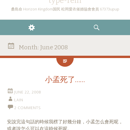
type-rein
桑島命 Horizon Kingdom国民 松岡愛衣催婚協會會員 67373upup
WIDGETS
SEARCH
Month:
June 2008
小孟死了……
JUNE 22, 2008
LAIN
2 COMMENTS
安說完這句話的時候我楞了好幾分鐘，小孟怎么會死呢，
或者說怎么可以在這時候死呢。