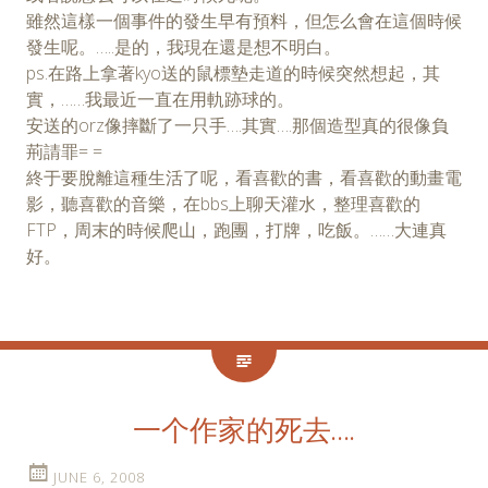
雖然這樣一個事件的發生早有預料，但怎么會在這個時候
發生呢。…..是的，我現在還是想不明白。
ps.在路上拿著kyo送的鼠標墊走道的時候突然想起，其
實，……我最近一直在用軌跡球的。
安送的orz像摔斷了一只手….其實….那個造型真的很像負
荊請罪= =
終于要脫離這種生活了呢，看喜歡的書，看喜歡的動畫電
影，聽喜歡的音樂，在bbs上聊天灌水，整理喜歡的
FTP，周末的時候爬山，跑團，打牌，吃飯。……大連真
好。
一个作家的死去….
JUNE 6, 2008