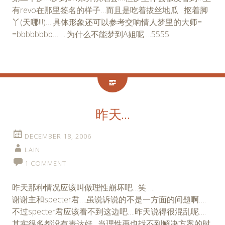
有revo在那里签名的样子…而且是吃着拔丝地瓜…抠着脚
丫(天哪!!!)….具体形象还可以参考交响情人梦里的大师=
=bbbbbbbb……..为什么不能梦到A姐呢….5555
昨天…
DECEMBER 18, 2006
LAIN
1 COMMENT
昨天那种情况应该叫做理性崩坏吧…笑…..
谢谢主和specter君….虽说诉说的不是一方面的问题啊….
不过specter君应该看不到这边吧….昨天说得很混乱呢….
其实很多都没有表达好…当理性再也找不到解决方案的时