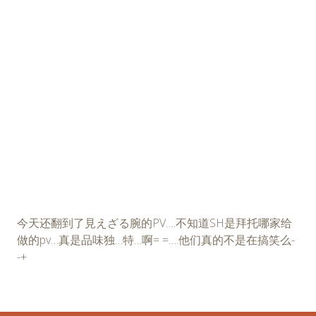
今天还翻到了見えざる腕的PV….不知道SH是拜托哪家给
做的pv…真是品味独…特…啊= =….他们真的不是在搞笑么-
-+