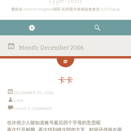
type-rein
桑島命 Horizon Kingdom国民 松岡愛衣催婚協會會員 67373upup
WIDGETS
SEARCH
Month:
December 2006
卡卡
DECEMBER 30, 2006
LAIN
LEAVE A COMMENT
也许很少人能知道账号最后四个字母的意思呢…
再次打开鲜网…再次找到桃次郎的主页….时间还停留在两