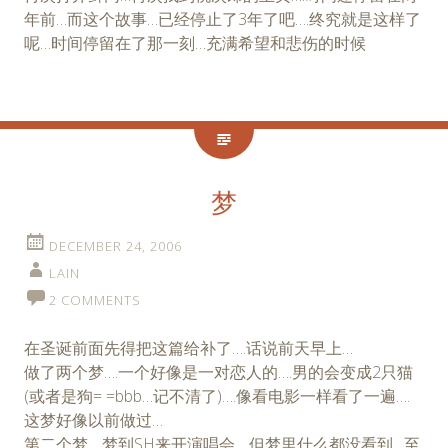
年前…而这个故事…已经停止了3年了吧….终究就是这样了
呢…时间停留在了那一刻…充满希望和悲伤的时候
梦
DECEMBER 24, 2006
LAIN
2 COMMENTS
在圣诞前面先得把这篇给补了….话说前天早上…
做了两个梦….一个好像是一对恋人的….男的会变成2只猫
(或者是狗= =bbb…记不清了)….像看电影一样看了一遍….
这梦好像以前做过…
第二个梦….梦到SH来开演唱会….但梦里什么都没看到…至