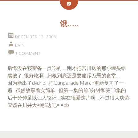
饿……
DECEMBER 13, 2006
LAIN
1 COMMENT
后悔没在寝室备一点吃的…..刚才把宫川送的那小罐头给
腐败了..很好吃啊…归根到底还是要痛斥万恶的食堂….
因为新出了dvdrip…把Gunparade March重新复习了一
遍…虽然故事着实简单…但第一集的前3分钟和第10集的
后十分钟足以让人铭记….实在很爱这片啊….不过很大功劳
应该在川井大神那边吧= =bb
Posts
←