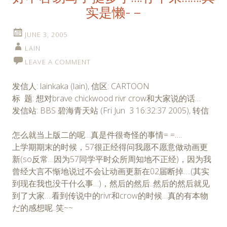
实是懒- –
JUNE 3, 2005
LAIN
LEAVE A COMMENT
发信人: lainkaka (lain), 信区: CARTOON
标 题: 想对brave chickwood rivr crow和大家说的话…
发信站: BBS 碧海青天站 (Fri Jun 3 16:32:37 2005), 转信
怎么就当上版二的呢…真是件很奇怪的事情= =….
上学期期末的时候，57很正经得问我愿不愿意做动画更
新(so反常…因为57同学平时众所周知地不正经)，因为我
曾经大言不惭地说过不会让动画更新在02届断掉….(其实
到现在我也没干什么事…)，然后的然后..然后的然后就见
到了大家….看到传说中的rivr和crow的时候…真的有本物
だ的感想呢..笑~~