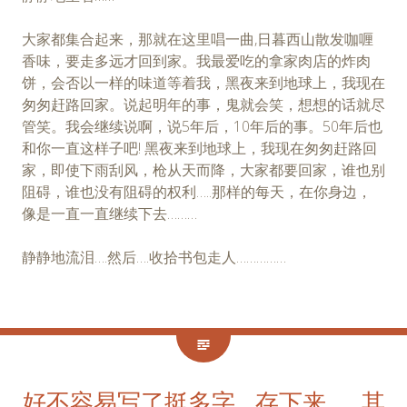
大家都集合起来，那就在这里唱一曲,日暮西山散发咖喱
香味，要走多远才回到家。我最爱吃的拿家肉店的炸肉
饼，会否以一样的味道等着我，黑夜来到地球上，我现在
匆匆赶路回家。说起明年的事，鬼就会笑，想想的话就尽
管笑。我会继续说啊，说5年后，10年后的事。50年后也
和你一直这样子吧! 黑夜来到地球上，我现在匆匆赶路回
家，即使下雨刮风，枪从天而降，大家都要回家，谁也别
阻碍，谁也没有阻碍的权利…..那样的每天，在你身边，
像是一直一直继续下去………
静静地流泪….然后….收拾书包走人……………
好不容易写了挺多字….存下来…….其