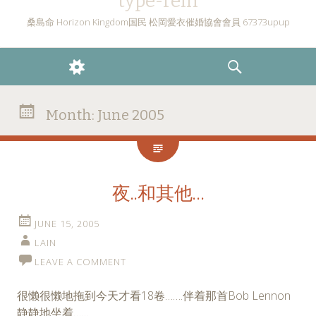
type-rein
桑島命 Horizon Kingdom国民 松岡愛衣催婚協會會員 67373upup
WIDGETS
SEARCH
Month:
June 2005
夜..和其他…
JUNE 15, 2005
LAIN
LEAVE A COMMENT
很懒很懒地拖到今天才看18卷…….伴着那首Bob Lennon
静静地坐着……