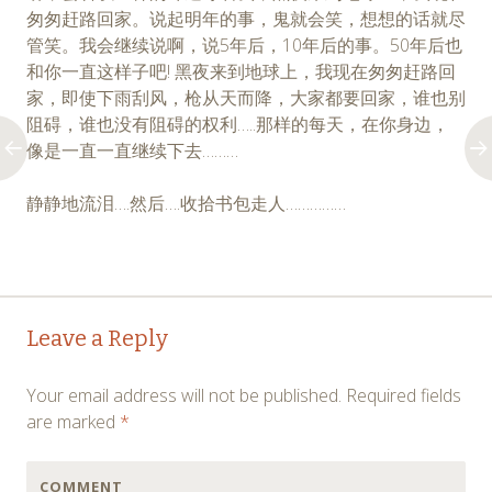
匆匆赶路回家。说起明年的事，鬼就会笑，想想的话就尽
管笑。我会继续说啊，说5年后，10年后的事。50年后也
和你一直这样子吧! 黑夜来到地球上，我现在匆匆赶路回
家，即使下雨刮风，枪从天而降，大家都要回家，谁也别
阻碍，谁也没有阻碍的权利…..那样的每天，在你身边，
像是一直一直继续下去………
静静地流泪….然后….收拾书包走人……………
Post
←
→
Leave a Reply
navigation
Your email address will not be published.
Required fields
are marked
*
COMMENT