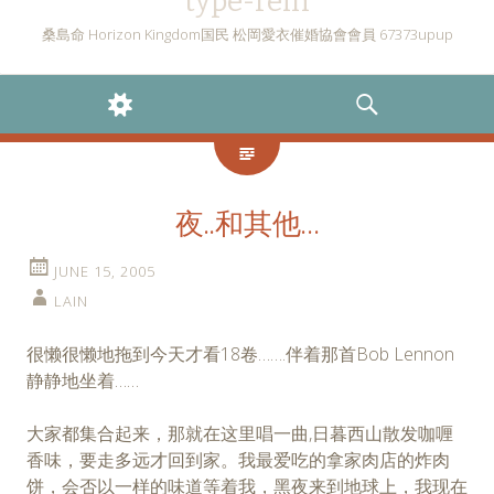
type-rein
桑島命 Horizon Kingdom国民 松岡愛衣催婚協會會員 67373upup
WIDGETS
SEARCH
夜..和其他…
JUNE 15, 2005
LAIN
很懒很懒地拖到今天才看18卷…….伴着那首Bob Lennon
静静地坐着……
大家都集合起来，那就在这里唱一曲,日暮西山散发咖喱
香味，要走多远才回到家。我最爱吃的拿家肉店的炸肉
饼，会否以一样的味道等着我，黑夜来到地球上，我现在